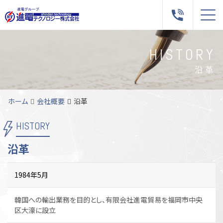
Me
HISTORY
沿革
ホーム
会社概要
沿革
HISTORY
沿革
1984年5月
韓国への輸出業務を目的とし、有限会社進電貿易を福岡市中央
区大濠に設立