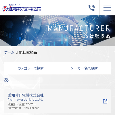
Me
MANUFACTURER
他社取扱品
ホーム
他社取扱品
カテゴリーで探す
メーカー名で探す
あ
駆動・減速・回転機器
あ
い
え
お
か
制御機器
き
く
け
こ
さ
計測・測定・検査
し
す
せ
そ
た
ファン・ポンプ
ち
つ
て
と
な
油圧機器
に
は
の
ま
み
空圧機器
む
も
や
り
愛知時計電機株式会社
Aichi Tokei Denki Co.,Ltd.
動力伝達機器
る
海外メーカー
搬送・物流機器
流量計・流量センサー
配管機器
真空機器
Flowmeter , Flow sensor
ヒーター
電気資材