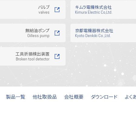
器
ヒーター
バルブ
キムラ電機株式会社
valves
Kimura Electric Co,Ltd.
無給油ポンプ
京都電機器株式会社
Oilless pump
Kyoto Denkiki Co.,Ltd.
工具折損検出装置
Broken tool detector
製品一覧
他社取扱品
会社概要
ダウンロード
よく