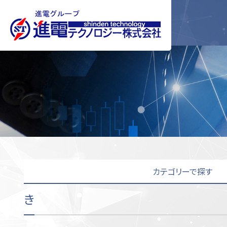
社長挨拶
企業情報
サーボケーブル
社内風景
沿革
I/Oケーブル
アクセス
イ
カテゴリーで探す
き
駆動・減速・回転機器
あ
い
え
お
か
き
く
け
制御機
こ
油圧機器
り
る
海外メーカー
空圧機