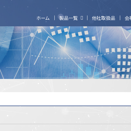
ホーム
製品一覧
他社取扱品
会
ンターフェイス端子台
所属スポーツ選手
スポンサー契約選手
リレーターミナル
サーボアンプI/Oタ
器
さ
し
す
せ
そ
た
計測・測定・検査
ち
つ
て
と
器
動力伝達機器