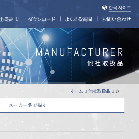
한국 사이트
社概要
ダウンロード
よくある質問
お問い合わせ
ーミナル (サーボコンSIOシリーズ)
PLCフロントターミナル
コネクタ及びターミナル製品
電源分配ブロック
MANUFACTURER
他社取扱品
ホーム
他社取扱品
き
メーカー名で探す
な
に
は
ファン・ポンプ
の
ま
み
む
も
や
搬送・物流機器