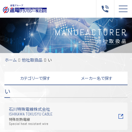
Me
MANUFACTURER
他社取扱品
ホーム
他社取扱品
い
カテゴリーで探す
メーカー名で探す
い
駆動・減速・回転機器
あ
い
え
お
か
制御機器
き
く
け
こ
さ
計測・測定・検査
し
す
せ
そ
た
ファン・ポンプ
ち
つ
て
と
な
油圧機器
に
は
の
ま
み
空圧機器
む
も
や
り
石川特殊電線株式会社
ISHIKAWA TOKUSYU CABLE
動力伝達機器
る
海外メーカー
搬送・物流機器
特殊耐熱電線
配管機器
真空機器
Special heat resistant wire
ヒーター
電気資材