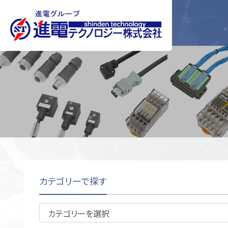
社長挨拶
企業情報
サーボケーブル
社内風景
沿革
I/Oケーブル
アクセス
イ
カテゴリーで探す