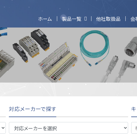
ホーム
製品一覧
他社取扱品
会
ンターフェイス端子台
所属スポーツ選手
スポンサー契約選手
リレーターミナル
サーボアンプI/Oタ
対応メーカーで探す
キ