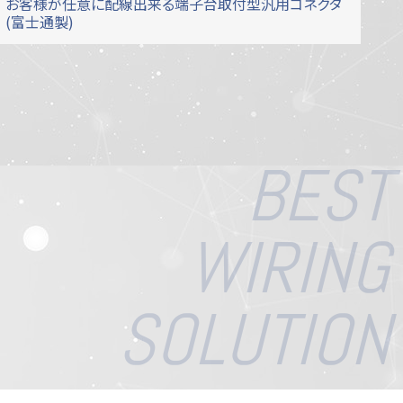
お客様が任意に配線出来る端子台取付型汎用コネクタ
(富士通製)
BEST
WIRING
SOLUTION