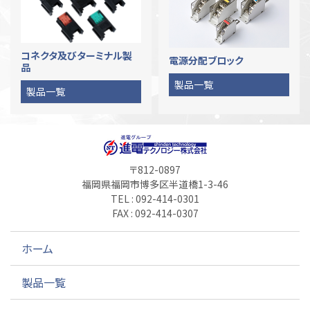
コネクタ及びターミナル製
電源分配ブロック
品
BEST
製品一覧
WIRING
製品一覧
SOLUTION
〒812-0897
福岡県福岡市博多区半道橋1-3-46
TEL : 092-414-0301
FAX : 092-414-0307
ホーム
製品一覧