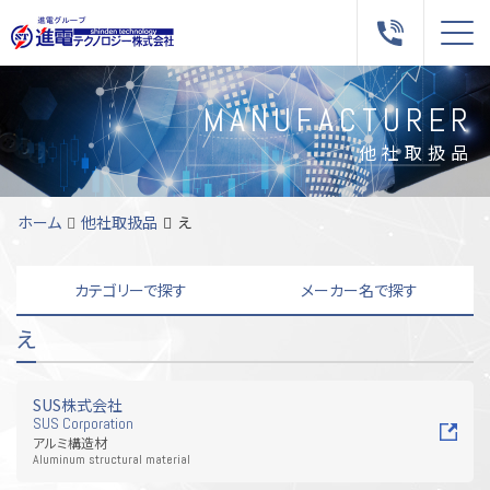
Me
MANUFACTURER
他社取扱品
ホーム
他社取扱品
え
カテゴリーで探す
メーカー名で探す
え
駆動・減速・回転機器
あ
い
え
お
か
制御機器
き
く
け
こ
さ
計測・測定・検査
し
す
せ
そ
た
ファン・ポンプ
ち
つ
て
と
な
油圧機器
に
は
の
ま
み
空圧機器
む
も
や
り
SUS株式会社
SUS Corporation
動力伝達機器
る
海外メーカー
搬送・物流機器
アルミ構造材
配管機器
真空機器
Aluminum structural material
ヒーター
電気資材